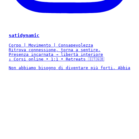
satidynamic
Corpo | Movimento | Consapevolezza
Ritrova connessione, torna a sentire.
Presenza incarnata → libertà interiore
↓ Corsi online • 1:1 • Retreats 🇮🇹🇬🇧
Non abbiamo bisogno di diventare più forti. Abbia