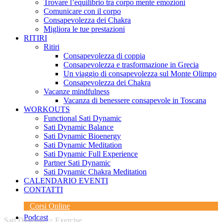
Trovare l’equilibrio tra corpo mente emozioni
Comunicare con il corpo
Consapevolezza dei Chakra
Migliora le tue prestazioni
RITIRI
Ritiri
Consapevolezza di coppia
Consapevolezza e trasformazione in Grecia
Un viaggio di consapevolezza sul Monte Olimpo
Consapevolezza dei Chakra
Vacanze mindfulness
Vacanza di benessere consapevole in Toscana
WORKOUTS
Functional Sati Dynamic
Sati Dynamic Balance
Sati Dynamic Bioenergy
Sati Dynamic Meditation
Sati Dynamic Full Experience
Partner Sati Dynamic
Sati Dynamic Chakra Meditation
CALENDARIO EVENTI
CONTATTI
Corsi Online
Podcast
Sati Dynamic
>
Exercise