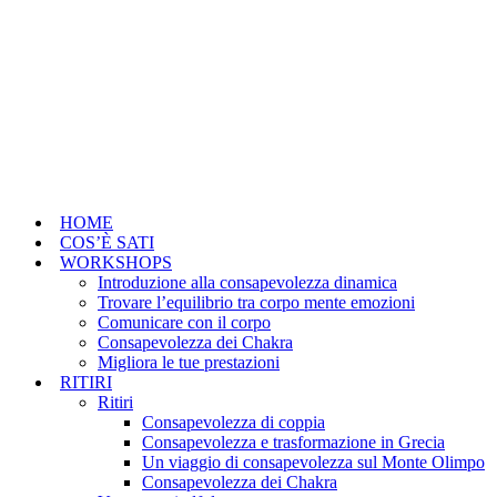
HOME
COS’È SATI
WORKSHOPS
Introduzione alla consapevolezza dinamica
Trovare l’equilibrio tra corpo mente emozioni
Comunicare con il corpo
Consapevolezza dei Chakra
Migliora le tue prestazioni
RITIRI
Ritiri
Consapevolezza di coppia
Consapevolezza e trasformazione in Grecia
Un viaggio di consapevolezza sul Monte Olimpo
Consapevolezza dei Chakra