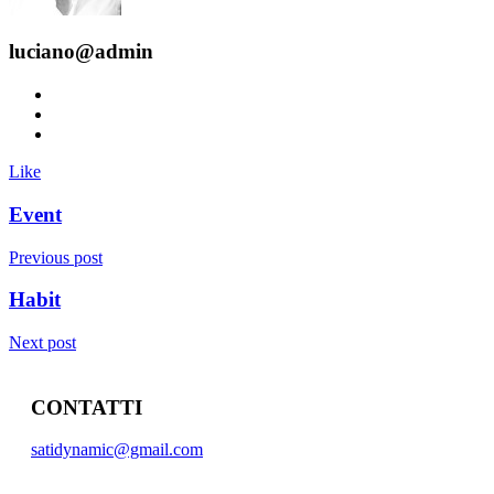
luciano@admin
Like
Event
Previous post
Habit
Next post
CONTATTI
satidynamic@gmail.com