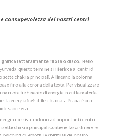
e consapevolezza dei nostri centri
ignifica letteralmente ruota o disco.
Nello
yurveda, questo termine si riferisce ai centri di
no sette chakra principali. Allineano la colonna
ase fino alla corona della testa. Per visualizzare
na ruota turbinante di energia in cui la materia
uesta energia invisibile, chiamata Prana, è una
ti, sani e vivi.
energia corrispondono ad importanti centri
 sette chakra principali contiene fasci di nervi e
i psicologici, emotivi e spirituali del nostro