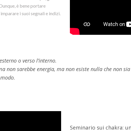
 Dunque, è bene portare
mparare i suoi segnali e indizi.
sterno o verso l’interno.
ma non sarebbe energia, ma non esiste nulla che non sia
e modo.
Seminario sui chakra: un