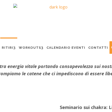
A DEI CHAKRA
RITIRI
WORKOUTS
CALENDARIO EVENTI
CONTATTI
tra energia vitale portando consapevolezza sui nostri
rompiamo le catene che ci impediscono di essere libe
Seminario sui chakra: L