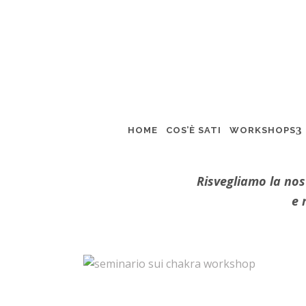
CONSAPEVOLEZZ
HOME
COS’È SATI
WORKSHOPS
Un viaggio dentro di TE
Risvegliamo la nos
e 