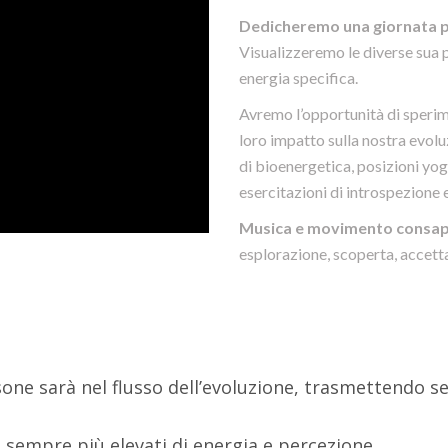
Dedicheremo una giornata pe
Visualizzeremo le diverse sua 
energia specifica.
Avremo l’opportunità di speri
loro impatto sulla nostra evolu
di bioenergetica, posizioni yo
esercitazioni di introspezione e
Musica e movimento consa
esplorazione, scoperta, accett
ne sarà nel flusso dell’evoluzione, trasmettendo sem
lli sempre più elevati di energia e percezione.