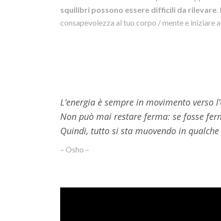
squilibri possono essere difficili da rilevare
.
consapevolezza al tuo corpo / mente e iniziare a i
L’energia è sempre in movimento verso l’e
Non può mai restare ferma: se fosse fer
Quindi, tutto si sta muovendo in qualch
– Osho –