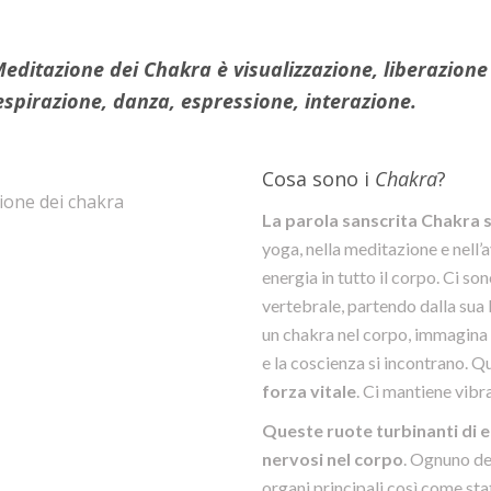
ditazione dei Chakra è visualizzazione, liberazione 
espirazione, danza, espressione, interazione.
Cosa sono i
Chakra
?
La parola sanscrita Chakra s
yoga, nella meditazione e nell’a
energia in tutto il corpo. Ci so
vertebrale, partendo dalla sua b
un chakra nel corpo, immagina u
e la coscienza si incontrano. Q
forza vitale
. Ci mantiene vibran
Queste ruote turbinanti di 
nervosi nel corpo
. Ognuno dei
organi principali così come stat