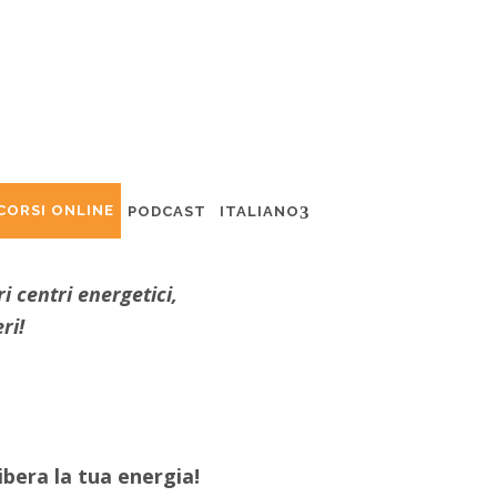
CORSI ONLINE
PODCAST
ITALIANO
 centri energetici,
ri!
ibera la tua energia!