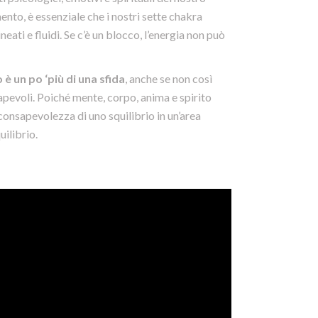
ento, è essenziale che i nostri sette chakra
neati e fluidi. Se c’è un blocco, l’energia non può
 un po ‘più di una sfida
, anche se non così
apevoli. Poiché mente, corpo, anima e spirito
onsapevolezza di uno squilibrio in un’area
uilibrio.