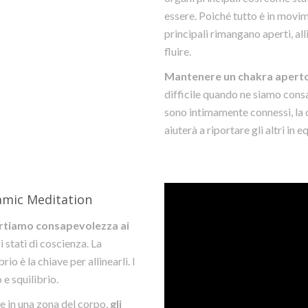
essere. Poiché tutto è in movim
principali rimangano aperti, alli
fluire.
Mantenere un chakra aperto è
difficile quando ne siamo cons
sono intimamente connessi, la c
aiuterà a riportare gli altri in eq
amic Meditation
rtiamo consapevolezza ai
 stati di coscienza. La
o è la chiave per allinearli. I
 e squilibrio.
 in una zona del corpo,
gli