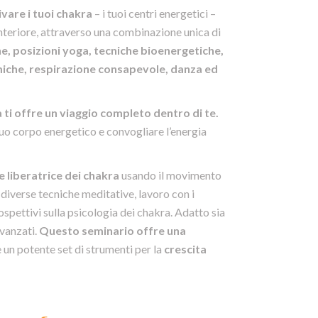
ivare i tuoi chakra
– i tuoi centri energetici –
interiore, attraverso una combinazione unica di
he, posizioni yoga, tecniche bioenergetiche,
miche, respirazione consapevole, danza ed
ti offre un viaggio completo dentro di te.
 tuo corpo energetico e convogliare l’energia
e liberatrice dei chakra
usando il movimento
 diverse tecniche meditative, lavoro con i
rospettivi sulla psicologia dei chakra. Adatto sia
avanzati.
Questo seminario offre una
 un potente set di strumenti per la
crescita