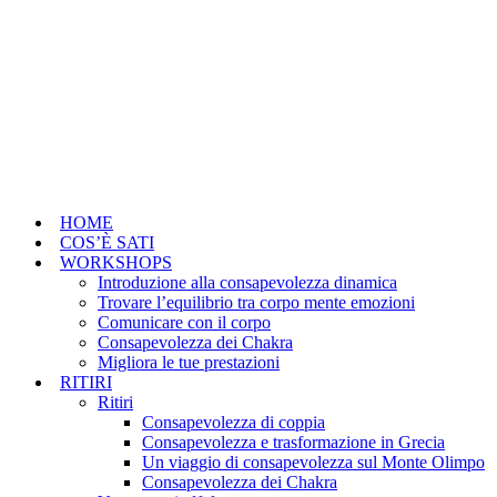
HOME
COS’È SATI
WORKSHOPS
Introduzione alla consapevolezza dinamica
Trovare l’equilibrio tra corpo mente emozioni
Comunicare con il corpo
Consapevolezza dei Chakra
Migliora le tue prestazioni
RITIRI
Ritiri
Consapevolezza di coppia
Consapevolezza e trasformazione in Grecia
Un viaggio di consapevolezza sul Monte Olimpo
Consapevolezza dei Chakra