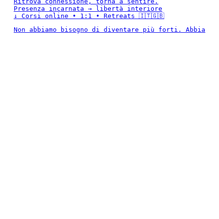
Ritrova connessione, torna a sentire.
Presenza incarnata → libertà interiore
↓ Corsi online • 1:1 • Retreats 🇮🇹🇬🇧
Non abbiamo bisogno di diventare più forti. Abbia