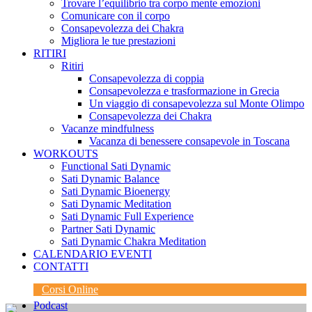
Trovare l’equilibrio tra corpo mente emozioni
Comunicare con il corpo
Consapevolezza dei Chakra
Migliora le tue prestazioni
RITIRI
Ritiri
Consapevolezza di coppia
Consapevolezza e trasformazione in Grecia
Un viaggio di consapevolezza sul Monte Olimpo
Consapevolezza dei Chakra
Vacanze mindfulness
Vacanza di benessere consapevole in Toscana
WORKOUTS
Functional Sati Dynamic
Sati Dynamic Balance
Sati Dynamic Bioenergy
Sati Dynamic Meditation
Sati Dynamic Full Experience
Partner Sati Dynamic
Sati Dynamic Chakra Meditation
CALENDARIO EVENTI
CONTATTI
Corsi Online
Podcast