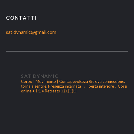
CONTATTI
satidynamic@gmail.com
SATIDYNAMIC
Corpo | Movimento | Consapevolezza
Ritrova connessione,
torna a sentire.
Presenza incarnata → libertà interiore
↓ Corsi
online • 1:1 • Retreats 🇮🇹🇬🇧